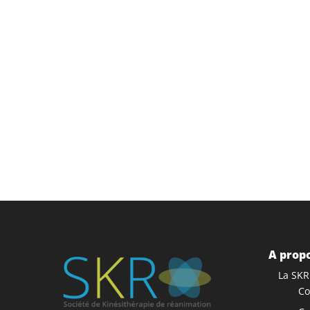
A propo
La SKR
Co