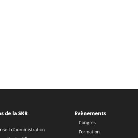
s de la SKR
Evènements
Congrès
nseil d’administration
Formation