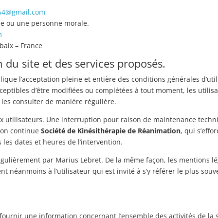
64@gmail.com
ue ou une personne morale.
m
baix – France
n du site et des services proposés.
ique l’acceptation pleine et entière des conditions générales d’util
usceptibles d’être modifiées ou complétées à tout moment, les utilis
 les consulter de manière régulière.
x utilisateurs. Une interruption pour raison de maintenance techn
ion continue
Société de Kinésithérapie de Réanimation
, qui s’effo
es dates et heures de l’intervention.
égulièrement par Marius Lebret. De la même façon, les mentions lé
 néanmoins à l’utilisateur qui est invité à s’y référer le plus souv
fournir une information concernant l’ensemble des activités de la s