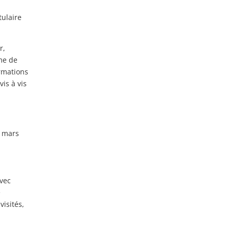
tulaire
r,
me de
ormations
is à vis
1 mars
avec
e
visités,