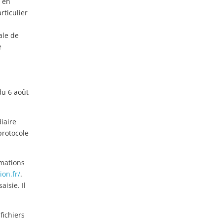
e en
rticulier
ale de
e
du 6 août
diaire
 protocole
rmations
on.fr/
.
isie. Il
fichiers