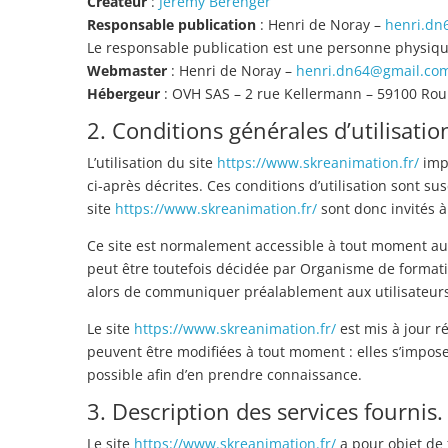
Créateur
:
Jérémy Berenger
Responsable publication
: Henri de Noray –
henri.dn
Le responsable publication est une personne physiq
Webmaster
: Henri de Noray –
henri.dn64@gmail.co
Hébergeur
: OVH SAS – 2 rue Kellermann – 59100 Rou
2. Conditions générales d’utilisatio
L’utilisation du site
https://www.skreanimation.fr/
impl
ci-après décrites. Ces conditions d’utilisation sont s
site
https://www.skreanimation.fr/
sont donc invités à
Ce site est normalement accessible à tout moment au
peut être toutefois décidée par Organisme de format
alors de communiquer préalablement aux utilisateurs l
Le site
https://www.skreanimation.fr/
est mis à jour r
peuvent être modifiées à tout moment : elles s’imposent
possible afin d’en prendre connaissance.
3. Description des services fournis.
Le site
https://www.skreanimation.fr/
a pour objet de 