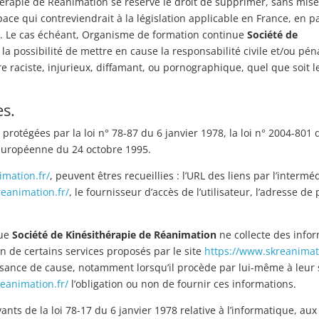
érapie de Réanimation se réserve le droit de supprimer, sans mis
e qui contreviendrait à la législation applicable en France, en pa
es. Le cas échéant, Organisme de formation continue
Société de
a possibilité de mettre en cause la responsabilité civile et/ou pén
e raciste, injurieux, diffamant, ou pornographique, quel que soit l
s.
otégées par la loi n° 78-87 du 6 janvier 1978, la loi n° 2004-801 
e Européenne du 24 octobre 1995.
imation.fr/
, peuvent êtres recueillies : l’URL des liens par l’intermé
eanimation.fr/
, le fournisseur d’accès de l’utilisateur, l’adresse de
nue
Société de Kinésithérapie de Réanimation
ne collecte des info
in de certains services proposés par le site
https://www.skreanimati
ssance de cause, notamment lorsqu’il procède par lui-même à leur sa
eanimation.fr/
l’obligation ou non de fournir ces informations.
ts de la loi 78-17 du 6 janvier 1978 relative à l’informatique, aux 