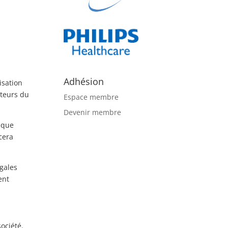
Adhésion
isation
ateurs du
Espace membre
Devenir membre
ique
rcera
gales
ent
ociété.