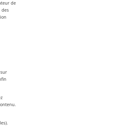
ateur de
e des
tion
 sur
nfin
ez
contenu.
es).