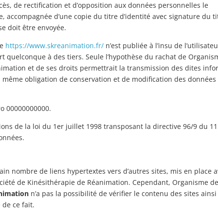
accès, de rectification et d’opposition aux données personnelles le
, accompagnée d’une copie du titre d’identité avec signature du ti
se doit être envoyée.
te
https://www.skreanimation.fr/
n’est publiée à l’insu de l’utilisateu
t quelconque à des tiers. Seule l’hypothèse du rachat de Organis
mation et de ses droits permettrait la transmission des dites inf
la même obligation de conservation et de modification des données v
ro 00000000000.
ns de la loi du 1er juillet 1998 transposant la directive 96/9 du 1
données.
ain nombre de liens hypertextes vers d’autres sites, mis en place 
ociété de Kinésithérapie de Réanimation. Cependant, Organisme d
animation
n’a pas la possibilité de vérifier le contenu des sites ainsi 
de ce fait.