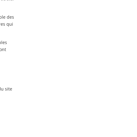
ble des
res qui
bles
sont
du site