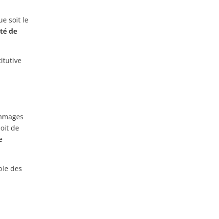
e soit le
té de
itutive
ommages
soit de
e
ble des