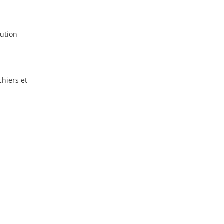
bution
chiers et