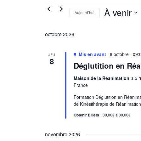
Évènements
À venir
Aujourd’hui
Sélectionnez
une
octobre 2026
date.
Mis en avant
8 octobre - 09:
JEU
8
Déglutition en Réa
Maison de la Réanimation
3-5 r
France
Formation Déglutition en Réanima
de Kinésithérapie de Réanimation
Obtenir Billets
30,00€ à 80,00€
novembre 2026