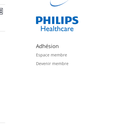
avigation
Navigation
de
ste
ar
vues
onsultations
Évènement
Adhésion
Espace membre
Devenir membre