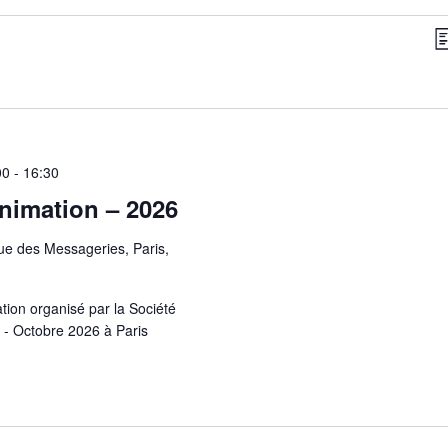
N
Li
p
c
00
-
16:30
nimation – 2026
ue des Messageries, Paris,
tion organisé par la Société
 - Octobre 2026 à Paris