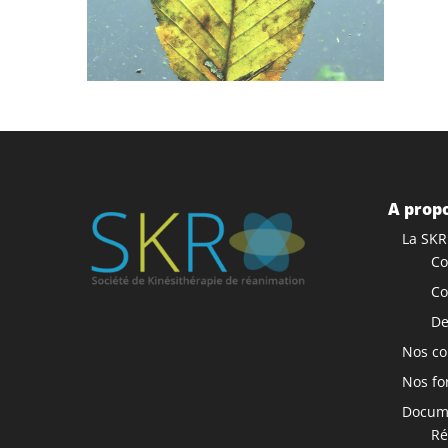
A propo
La SKR
Co
Co
De
Nos co
Nos fo
Docume
Ré