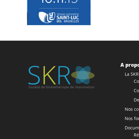
A propo
La SKR
Co
Co
De
Nos co
Nos fo
Docume
Ré