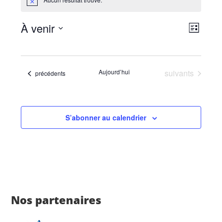
Notice
Navig
Navig
À venir
Liste
de
par
Sélectionnez
vues
consu
une
Évèn
date.
Évènements
Aujourd’hui
suivants
Évènements
précédents
S’abonner au calendrier
Nos partenaires