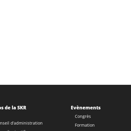
s de la SKR
Evènements
Congrès
nseil d’administration
Formation