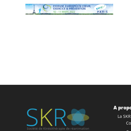
A propo
La SKR
Co