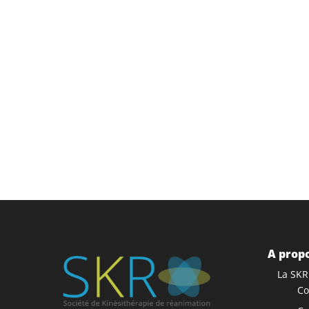
A propo
La SKR
Co