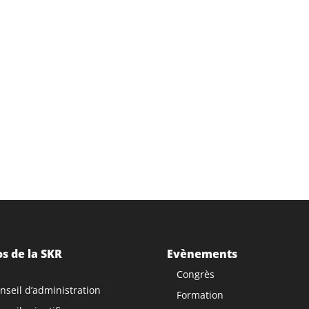
s de la SKR
Evènements
Congrès
nseil d’administration
Formation