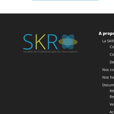
A propo
La SKR
Co
Co
De
Nos co
Nos fo
Docume
Ré
Re
Ve
Ac