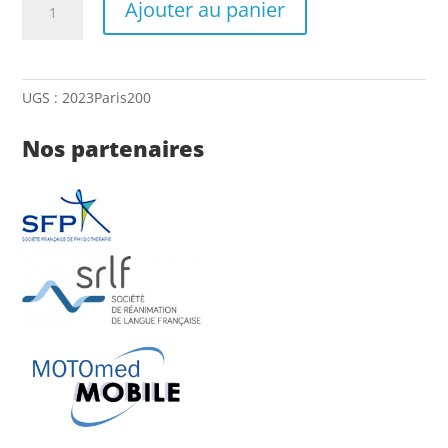
Ajouter au panier
de
Formation
individuelle
module
UGS :
2023Paris200
"Notions
fondamentales"
Nos partenaires
:
adhérent