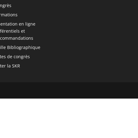
ngrès
rmations
ntation en ligne
férentiels et
commandations
ille Bibliographique
tes de congrès
ter la SKR