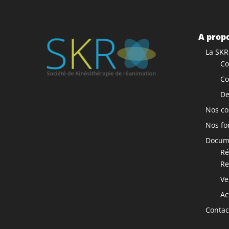
A propo
La SKR
Co
Co
De
Nos co
Nos fo
Docume
Ré
Re
Ve
Ac
Contac