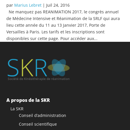
par
Marius Lebret
|
Juil 24, 2016
Ne manquez pas REANIMATION 2017, le congrès annuel
de Médecine Intensive et Réanimation de la SRLF qui aura
lieu cette année du 11 au 13 Janvier 2017, Porte de
Versailles à Paris. Les tarifs et les inscriptions sont
disponibles sur cette page. Pour accéder aux...
A propos de la SKR
La SKR
Conseil d’administration
Conseil scientifique