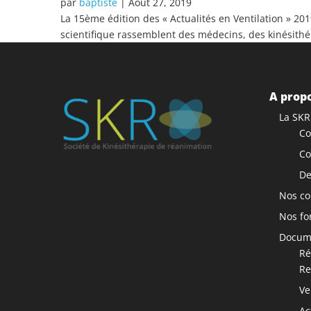
par
baptiste
|
Août 27, 2019
La 15ème édition des « Actualités en Ventilation » 20
scientifique rassemblent des médecins, des kinésithéra
A propo
La SKR
Co
Co
De
Nos co
Nos fo
Docume
Ré
Re
Ve
Ac