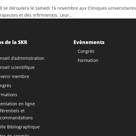
19 se déroulera le samedi 16 novembre aux Cliniques universitaires 
peutes et des infirmier(e)s. Leur...
s de la SKR
Evènements
Congrès
nseil d’administration
Formation
nseil scientifique
venir membre
ngrès
rmations
ntation en ligne
férentiels et
commandations
ille Bibliographique
tes de congrès