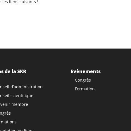
les liens suivants !
s de la SKR
Evènements
Congrès
nseil d’administration
Formation
nseil scientifique
venir membre
ngrès
rmations
ntation en ligne