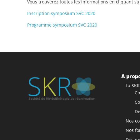
Vous trouverez toutes les informations en cliquant sur 
Inscription symposium SVC 2020
Programme symposium SVC 2020
A propo
La SKR
Co
Co
De
Nos co
Nos fo
Docume