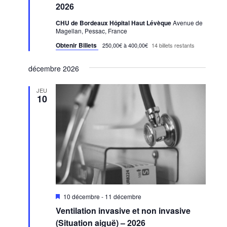
2026
CHU de Bordeaux Hôpital Haut Lévèque
Avenue de
Magellan, Pessac, France
Obtenir Billets
250,00€ à 400,00€
14 billets restants
décembre 2026
JEU
10
Mis
10 décembre
-
11 décembre
en
Ventilation invasive et non invasive
avant
(Situation aiguë) – 2026