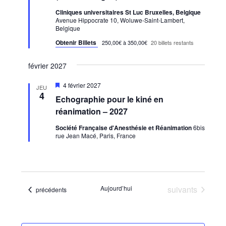
Cliniques universitaires St Luc Bruxelles, Belgique
Avenue Hippocrate 10, Woluwe-Saint-Lambert,
Belgique
Obtenir Billets
250,00€ à 350,00€
20 billets restants
février 2027
Mis
4 février 2027
JEU
en
4
Echographie pour le kiné en
avant
réanimation – 2027
Société Française d'Anesthésie et Réanimation
6bis
rue Jean Macé, Paris, France
Évènements
Aujourd’hui
suivants
Évènements
précédents