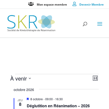
Mon espace membre
Devenir Membre
Évènements
Navig
Navig
À venir
Liste
de
par
Sélectionnez
vues
consu
octobre 2026
une
Évèn
date.
Mis
8 octobre - 09:00
-
16:30
JEU
en
8
Déglutition en Réanimation – 2026
avant