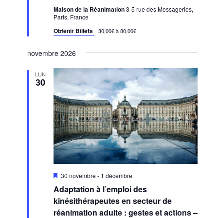
Maison de la Réanimation
3-5 rue des Messageries,
Paris, France
Obtenir Billets
30,00€ à 80,00€
novembre 2026
LUN
30
Mis
30 novembre
-
1 décembre
en
Adaptation à l’emploi des
avant
kinésithérapeutes en secteur de
réanimation adulte : gestes et actions –